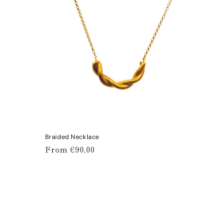
Braided Necklace
Regular
From €90,00
price