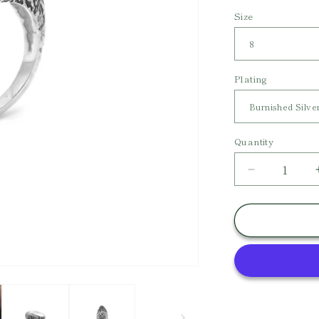
Size
Plating
Quantity
Decrease
quantity
for
Matassa
Chevalier
Ring