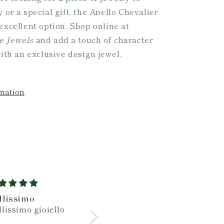
 or a special gift, the Anello Chevalier
excellent option. Shop online at
e Jewels
and add a touch of character
with an exclusive design jewel.
mation
ravigliosi
Gioielli bellissimi e
Molto b
tima fattura e
ragazzi gentilissimi
delicat
llissimo design
Ho acquistato per la
Orecchì