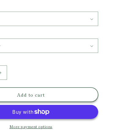
n
Increase
quantity
for
Add to cart
Matassa
Chevalier
Ring
More payment options