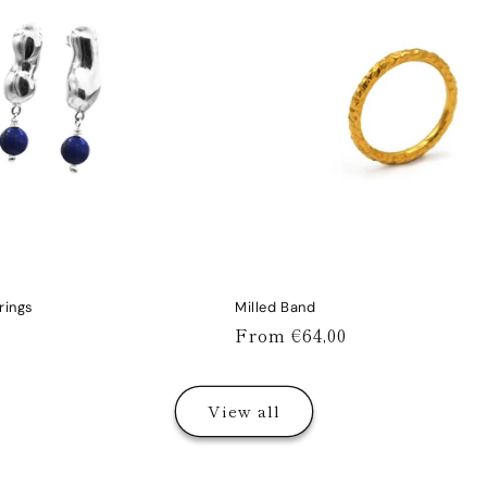
rings
Milled Band
Regular
From €64,00
price
View all