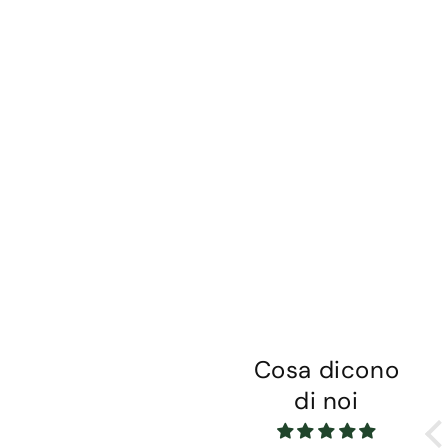
Cosa dicono
Semplicemente
di noi
perfetto 💙
L’anello è