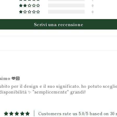
0
0
Scrivi una recensione
simo 🫶🏻
ito per il design e il suo significato, ho potuto scegl
a disponibilità ✨ "semplicemente" grandi!
Customers rate us 5.0/5 based on 30 