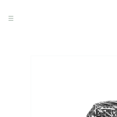
Skip to
content
Skip to
product
information