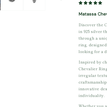
Matassa Chev
Discover the C
in 925 silver 
through a uni
ring, designed
looking for a 
Inspired by c
Chevalier Ring
irregular text
craftsmanship
innovative des
individuality.
Whether you ar