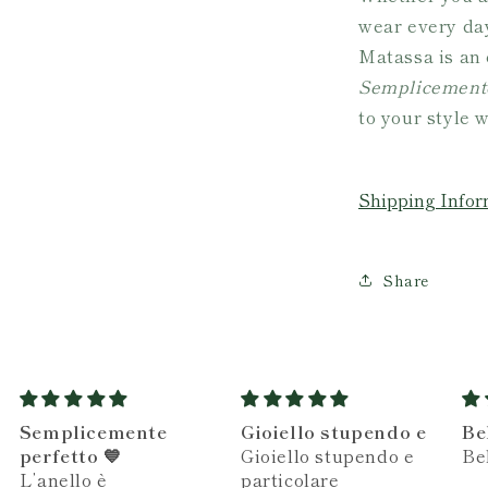
wear every day
Matassa is an 
Semplicement
to your style 
Shipping Infor
Share
Gioiello stupendo e
Bellissimo
me
Gioiello stupendo e
Bellissimo gioiello
ot
particolare
be