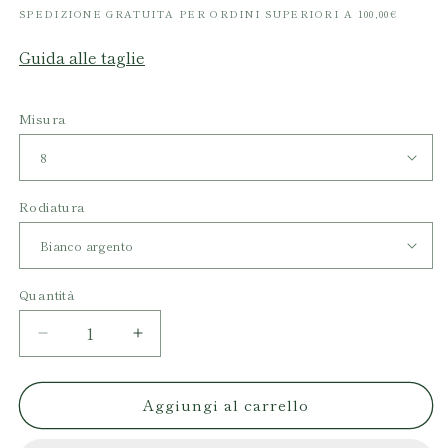
listino
SPEDIZIONE GRATUITA PER ORDINI SUPERIORI A 100,00€
Guida alle taglie
Misura
Rodiatura
Quantità
Diminuisci
Aumenta
quantità
quantità
per
per
Aggiungi al carrello
Anello
Anello
Malachite
Malachite
Grezza
Grezza