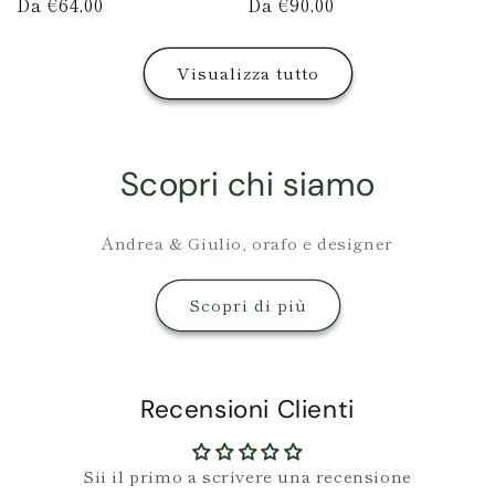
Prezzo
Da €64,00
Prezzo
Da €90,00
di
di
listino
listino
Visualizza tutto
Scopri chi siamo
Andrea & Giulio, orafo e designer
Scopri di più
Recensioni Clienti
Sii il primo a scrivere una recensione