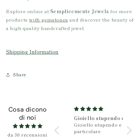
Explore online at
Semplicemente Jewels
for more
products
with gemstones
and discover the beauty of
a high-quality handcrafted jewel.
Shipping Information
Share
Cosa dicono
di noi
Semplicemente
Gioiello stupendo e
Bell
perfetto 💙
Gioiello stupendo e
Belli
L’anello è
particolare
da 30 recensioni
meraviglioso e