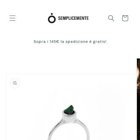
Skip to
content
Cart
Sopra i 145€ la spedizione è gratis!
Skip to
product
information