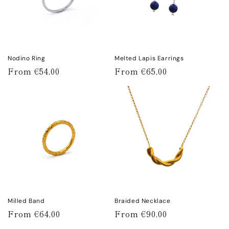
(e ci farò tornare
anche il mio
compagno a cui ho
chiesto come regalo
gli orecchini Lapis
da abbinare
Nodino Ring
Melted Lapis Earrings
all’anello 🤭).
Regular
From €54,00
Regular
From €65,00
Consiglio vivamente
price
price
di dare un’occhiata
alle loro meraviglie
✨
Milled Band
Braided Necklace
Regular
From €64,00
Regular
From €90,00
price
price