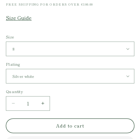
FREE SHIPPING FOR ORDERS OVER €100.00
Size Guide
Size
Plating
Quantity
Decrease
Increase
quantity
quantity
for
for
Add to cart
Raw
Raw
Malachite
Malachite
Ring
Ring