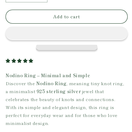
quantity
quantity
for
for
Add to cart
Nodino
Nodino
Ring
Ring
Nodino Ring – Minimal and Simple
Discover the
Nodino Ring
, meaning tiny knot ring,
a minimalist
925 sterling silver
jewel that
celebrates the beauty of knots and connections.
With its simple and elegant design, this ring is
perfect for everyday wear and for those who love
minimalist design.