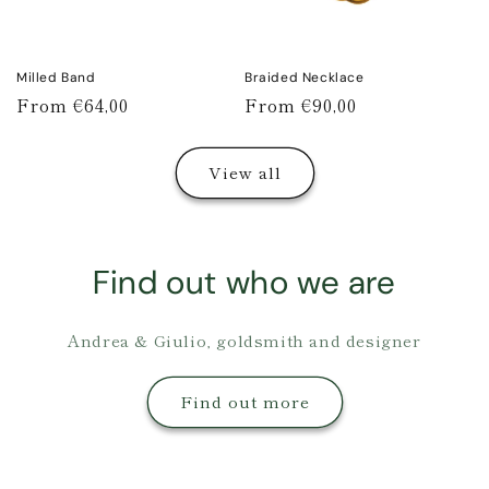
Milled Band
Braided Necklace
Regular
From €64,00
Regular
From €90,00
price
price
View all
Find out who we are
Andrea & Giulio, goldsmith and designer
Find out more