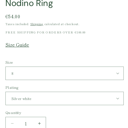
Nodino Ring
Regular
€54,00
price
Taxes included.
Shipping
calculated at checkout.
FREE SHIPPING FOR ORDERS OVER €100.00
Size Guide
Size
Plating
Quantity
Decrease
Increase