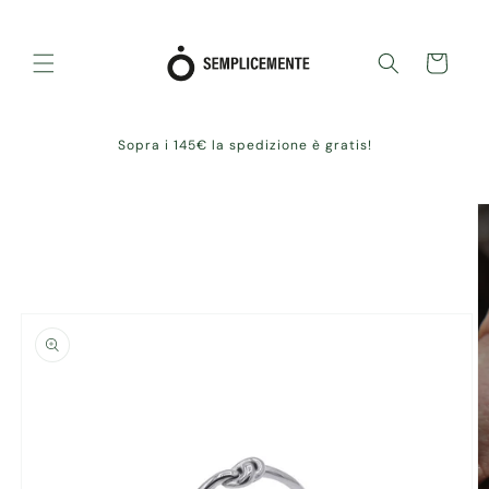
Skip to
content
Cart
Sopra i 145€ la spedizione è gratis!
Skip to
product
information