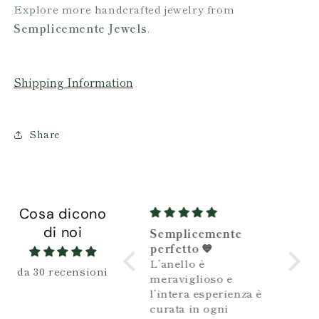
Explore more handcrafted jewelry from
Semplicemente Jewels
.
Shipping Information
Share
Cosa dicono
di noi
Semplicemente
Gioiello stupendo e
Bel
perfetto 💙
Gioiello stupendo e
Bell
L’anello è
particolare
da 30 recensioni
meraviglioso e
l’intera esperienza è
curata in ogni