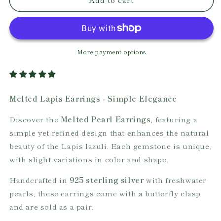
Lapis
Lapis
Earrings
Earrings
More payment options
Melted Lapis Earrings - Simple Elegance
Discover the
Melted Pearl Earrings
, featuring a
simple yet refined design that enhances the natural
beauty of the Lapis lazuli. Each gemstone is unique,
with slight variations in color and shape.
Handcrafted in
925 sterling silver
with freshwater
pearls, these earrings come with a butterfly clasp
and are sold as a pair.