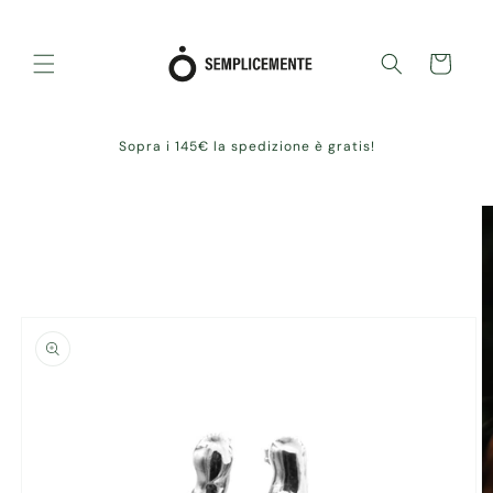
Skip to
content
Cart
Sopra i 145€ la spedizione è gratis!
Skip to
product
information