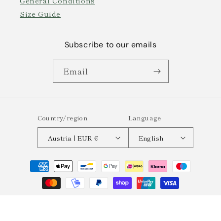
General Conditions
Size Guide
Subscribe to our emails
Email
Country/region
Language
Austria | EUR €
English
Payment
methods
© 2026,
Semplicemente
Powered by Shopify
Refund policy
Privacy policy
Terms of service
Shipping policy