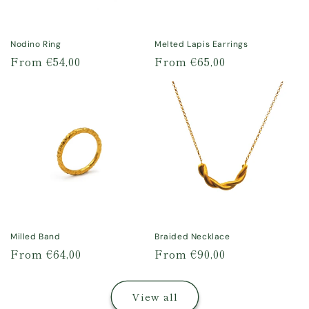
chiesto come regalo
gli orecchini Lapis
da abbinare
Nodino Ring
Melted Lapis Earrings
all’anello 🤭).
Regular
From €54,00
Regular
From €65,00
Consiglio vivamente
price
price
di dare un’occhiata
alle loro meraviglie
✨
Milled Band
Braided Necklace
Regular
From €64,00
Regular
From €90,00
price
price
View all