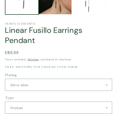
SEMPLICEMENTE
Linear Fusillo Earrings
Pendant
Regular
€80,00
price
Taxes included.
Shipping
calculated at checkout.
FREE SHIPPING FOR ORDERS OVER €100.00
Plating
Type