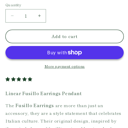
Quantity
Decrease
Increase
quantity
quantity
for
for
Add to cart
Linear
Linear
Fusillo
Fusillo
Earrings
Earrings
Pendant
Pendant
More payment options
Linear Fusillo Earrings Pendant
The
Fusillo Earrings
are more than just an
accessory, they are a style statement that celebrates
Italian culture. Their original design, inspired by