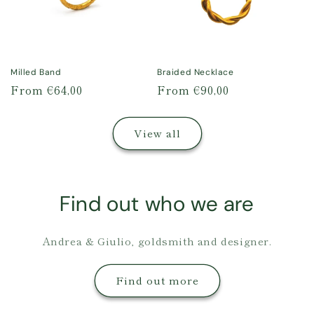
Milled Band
Braided Necklace
Regular
From €64,00
Regular
From €90,00
price
price
View all
Find out who we are
Andrea & Giulio, goldsmith and designer.
Find out more