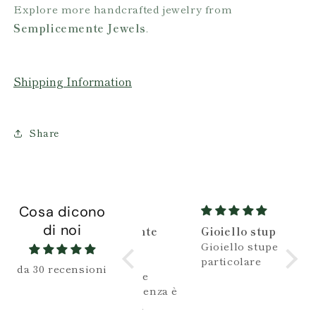
Explore more handcrafted jewelry from
Semplicemente Jewels
.
Shipping Information
Share
Cosa dicono
di noi
Semplicemente
Gioiello stupendo e
Bell
perfetto 💙
Gioiello stupendo e
Belli
L’anello è
particolare
da 30 recensioni
meraviglioso e
l’intera esperienza è
curata in ogni