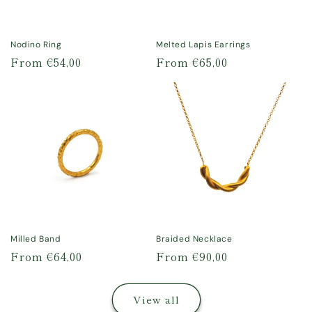
chiesto come regalo
gli orecchini Lapis
da abbinare
Nodino Ring
Melted Lapis Earrings
all’anello 🤭).
Regular
From €54,00
Regular
From €65,00
Consiglio vivamente
price
price
di dare un’occhiata
alle loro meraviglie
✨
Milled Band
Braided Necklace
Regular
From €64,00
Regular
From €90,00
price
price
View all