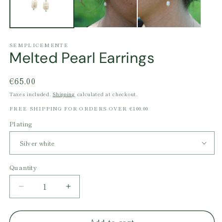
SEMPLICEMENTE
Melted Pearl Earrings
Regular
€65,00
price
Taxes included.
Shipping
calculated at checkout.
FREE SHIPPING FOR ORDERS OVER €100.00
Plating
Quantity
Decrease
Increase
quantity
quantity
for
for
Add to cart
Melted
Melted