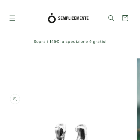
Skip to
content
Cart
Sopra i 145€ la spedizione è gratis!
Skip to
product
information