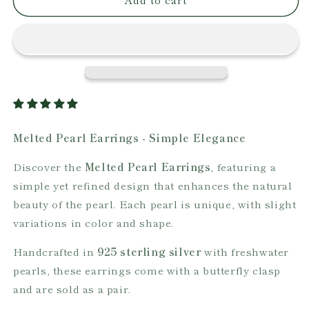
Pearl
Pearl
Earrings
Earrings
Melted Pearl Earrings - Simple Elegance
Discover the
Melted Pearl Earrings
, featuring a
simple yet refined design that enhances the natural
beauty of the pearl. Each pearl is unique, with slight
variations in color and shape.
Handcrafted in
925 sterling silver
with freshwater
pearls, these earrings come with a butterfly clasp
and are sold as a pair.