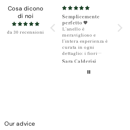
Cosa dicono
di noi
Semplicemente
Gioiello stupendo e
Be
perfetto 💙
Gioiello stupendo e
Be
L’anello è
particolare
da 30 recensioni
meraviglioso e
l’intera esperienza è
curata in ogni
dettaglio: i fiori
secchi profumati,
Sara Calderisi
Anonimo
A
una bustina con
semini di girasole da
piantare, di una
dolcezza incredibile.
Solo per questo, i
due ragazzi di
Semplicemente
meritano
apprezzamento e
interesse, ma anche
Our advice
sulla manifattura e