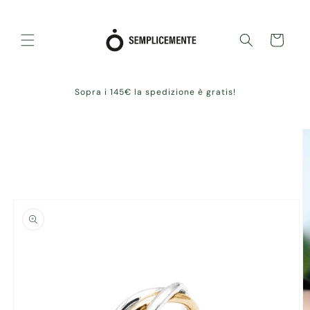
Skip to
content
Cart
Sopra i 145€ la spedizione è gratis!
Skip to
product
information