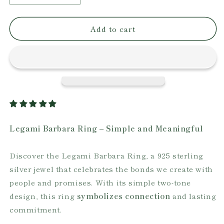
quantity
quantity
for
for
Add to cart
Legami
Legami
Barbara
Barbara
Ring
Ring
Legami Barbara Ring – Simple and Meaningful
Discover the Legami Barbara Ring, a 925 sterling
silver jewel that celebrates the bonds we create with
people and promises. With its simple two-tone
design, this ring
symbolizes connection
and lasting
commitment.