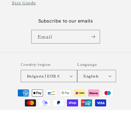
Size Guide
Subscribe to our emails
Email
Country/region
Language
Bulgaria | EUR €
English
Payment
methods
© 2026,
Semplicemente
Powered by Shopify
Refund policy
Privacy policy
Terms of service
Shipping policy