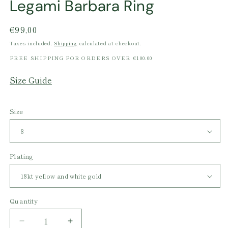
Legami Barbara Ring
Regular
€99,00
price
Taxes included.
Shipping
calculated at checkout.
FREE SHIPPING FOR ORDERS OVER €100.00
Size Guide
Size
Plating
Quantity
Decrease
Increase