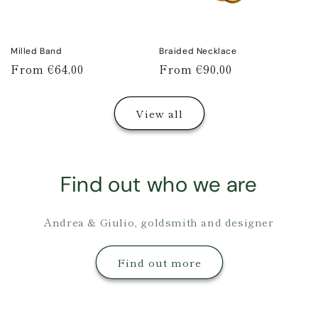
Milled Band
Braided Necklace
Regular
From €64,00
Regular
From €90,00
price
price
View all
Find out who we are
Andrea & Giulio, goldsmith and designer
Find out more