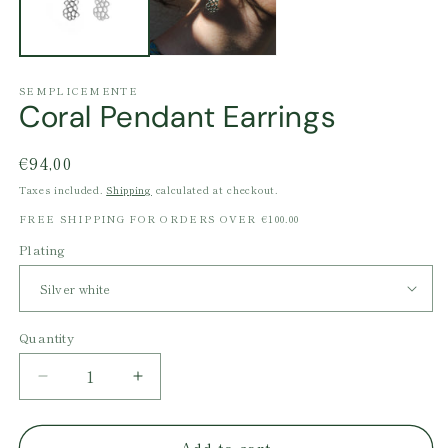
SEMPLICEMENTE
Coral Pendant Earrings
Regular
€94,00
price
Taxes included.
Shipping
calculated at checkout.
FREE SHIPPING FOR ORDERS OVER €100.00
Plating
Quantity
Decrease
Increase
quantity
quantity
for
for
Add to cart
Coral
Coral