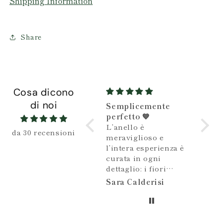
Shipping Information
Share
Cosa dicono
di noi
Semplicemente
Gioiello stupendo e
perfetto 💙
Gioiello stupendo e
L’anello è
particolare
da 30 recensioni
meraviglioso e
l’intera esperienza è
curata in ogni
dettaglio: i fiori
secchi profumati,
Sara Calderisi
Anonimo
una bustina con
semini di girasole da
piantare, di una
dolcezza incredibile.