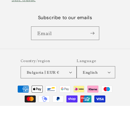
Subscribe to our emails
Email
Country/region
Language
Bulgaria | EUR €
English
Payment
methods
© 2026,
Semplicemente
Powered by Shopify
Refund policy
Privacy policy
Terms of service
Shipping policy
Contact information
Legal notice