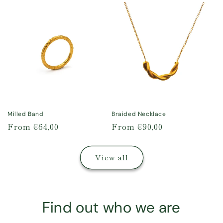
di dare un’occhiata
alle loro meraviglie
✨
Milled Band
Braided Necklace
Regular
From €64,00
Regular
From €90,00
price
price
View all
Find out who we are